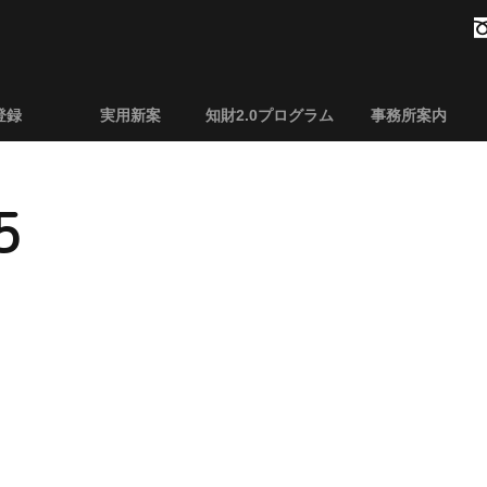
登録
実用新案
知財2.0プログラム
事務所案内
5