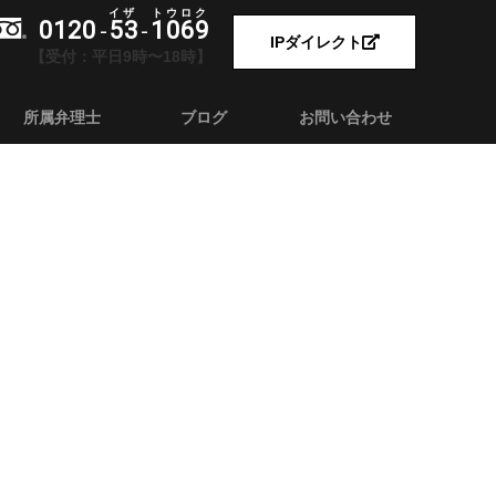
0120
53
1069
-
-
IPダイレクト
【受付：平日9時〜18時】
所属弁理士
ブログ
お問い合わせ