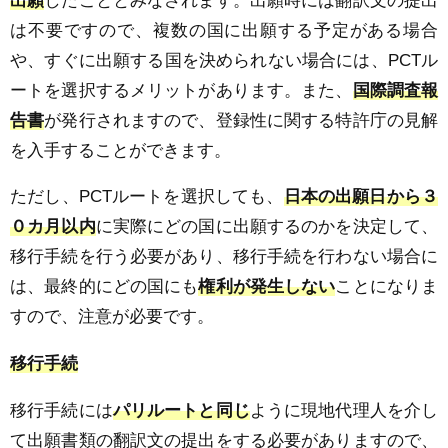
出願
したこととみなされます。出願時には翻訳文の提出
は不要ですので、複数の国に出願する予定がある場合
や、すぐに出願する国を決められない場合には、
PCT
ル
ートを選択するメリットがあります。また、
国際調査報
告書
が発行されますので、登録性に関する特許庁の見解
を入手することができます。
ただし、
PCT
ルートを選択しても、
日本の出願日から３
０カ月以内
に実際にどの国に出願するのかを決定して、
移行手続を行う必要があり、移行手続を行わない場合に
は、最終的にどの国にも
権利が発生しない
ことになりま
すので、注意が必要です。
移行手続
移行手続には
パリルートと同じ
ように現地代理人を介し
て出願書類の翻訳文の提出をする必要がありますので、