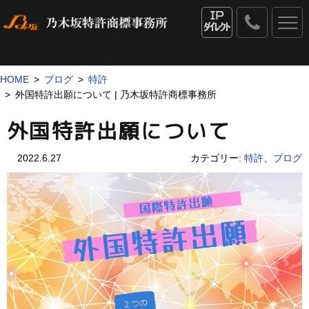
0120
-
IPダイレクト
53
-
1069
HOME
ブログ
特許
外国特許出願について | 乃木坂特許商標事務所
外国特許出願について
2022.6.27
カテゴリー:
特許
、
ブログ