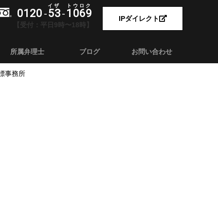
0120
53
1069
-
-
IPダイレクト
【受付：平日9時〜18時】
所属弁理士
ブログ
お問い合わせ
商標事務所