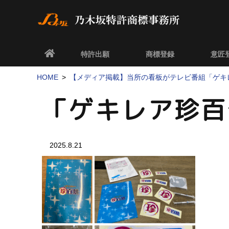
特許出願
商標登録
意匠
HOME
【メディア掲載】当所の看板がテレビ番組「ゲキ
「ゲキレア珍百
2025.8.21