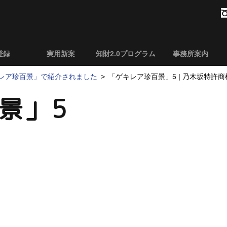
登録
実用新案
知財2.0プログラム
事務所案内
レア珍百景」で紹介されました
「ゲキレア珍百景」5 | 乃木坂特許
景」5