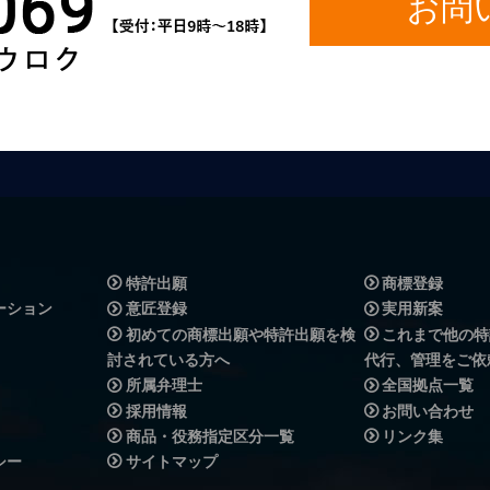
お問
特許出願
商標登録
ーション
意匠登録
実用新案
初めての商標出願や特許出願を検
これまで他の特
討されている方へ
代行、管理をご依
所属弁理士
全国拠点一覧
採用情報
お問い合わせ
商品・役務指定区分一覧
リンク集
シー
サイトマップ