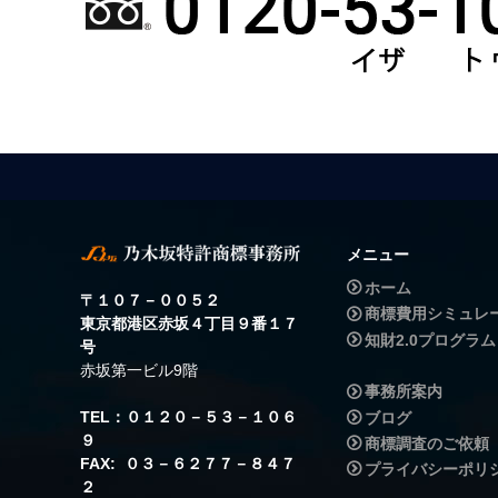
メニュー
ホーム
〒１０７－００５２
商標費用シミュレ
東京都港区赤坂４丁目９番１７
知財2.0プログラム
号
赤坂第一ビル9階
事務所案内
TEL：０１２０－５３－１０６
ブログ
９
商標調査のご依頼
FAX: ０３－６２７７－８４７
プライバシーポリ
２