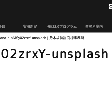
登録
実用新案
知財2.0プログラム
事務所案内
oana-n-nNiSy02zrxY-unsplash | 乃木坂特許商標事務所
y02zrxY-unsplash