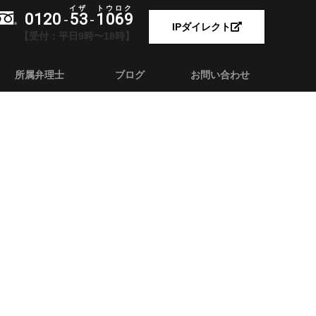
0120
53
1069
-
-
IPダイレクト
【受付：平日9時〜18時】
所属弁理士
ブログ
お問い合わせ