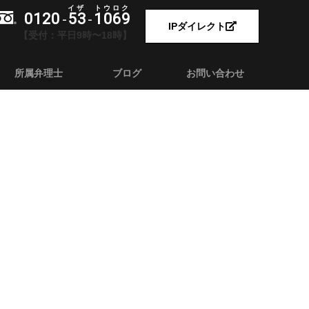
0120
53
1069
-
-
IPダイレクト
【受付：平日9時〜18時】
所属弁理士
ブログ
お問い合わせ