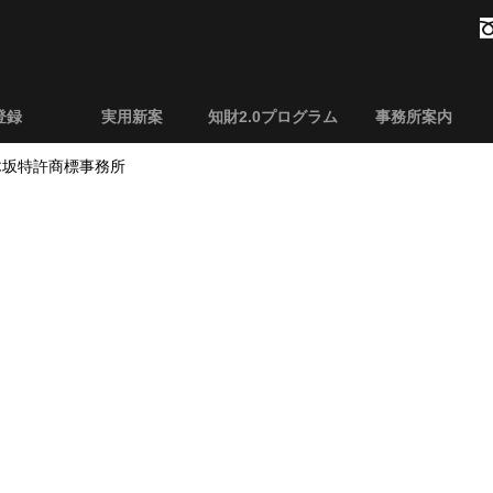
登録
実用新案
知財2.0プログラム
事務所案内
乃木坂特許商標事務所