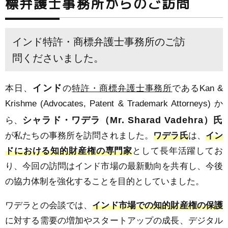
標弁護士事務所からのご訪問
インド特許・商標弁護士事務所のご訪
問くださいました。
インド
本日、
の
特許・商標弁護士事務所
であるKan &
Krishme (Advocates, Patent & Trademark Attorneys) か
シャラド・ワデラ（Mr. Sharad Vadehra）氏
ら、
が私たちの事務所を訪問されました。
ワデラ氏
は、
イン
ドにおける知的財産権の専門家
として長年活躍してお
り、今回の訪問はインド市場の最新動向を共有し、今後
の協力体制を強化することを目的としていました。
ワデラとの会談では、
インド市場での知的財産権の保護
に対する需要の増加やスタートアップの成長、デジタル